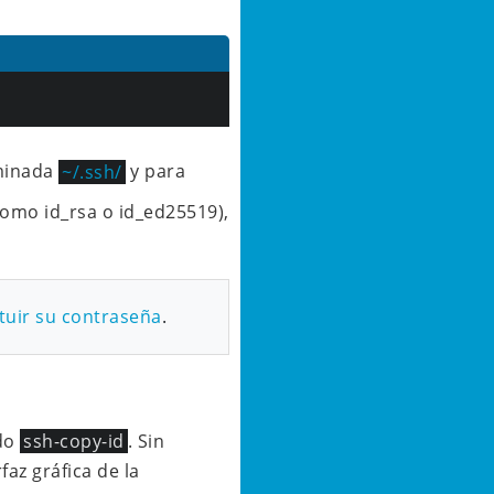
minada
~/.ssh/
y para
como id_rsa o id_ed25519),
ituir su contraseña
.
ndo
ssh-copy-id
. Sin
az gráfica de la