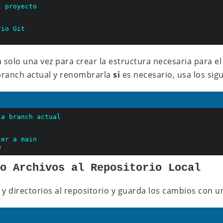
l proyecto
rio Git
 solo una vez para crear la estructura necesaria para el
 branch actual y renombrarla
si
es necesario, usa los si
la branch actual
ter a main
do Archivos al Repositorio Local
 y directorios al repositorio y guarda los cambios con 