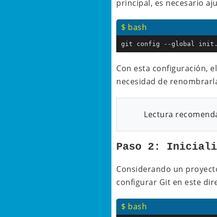
principal, es necesario aj
$ bash
git config --global init
Con esta configuración, 
necesidad de renombrarl
Lectura recomend
Paso 2: Inicial
Considerando un proyec
configurar Git en este di
$ bash