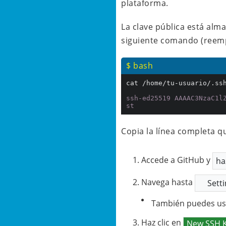
plataforma.
La clave pública está alm
siguiente comando (reempl
$ bash
cat /home/tu-usuario/.ssh
ssh-ed25519 AAAAC3NzaC1l
st
Copia la línea completa q
Accede a GitHub y
ha
Navega hasta
Sett
También puedes usa
Haz clic en
New SSH 