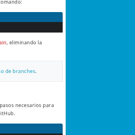
e comando:
ain
, eliminando la
so de branches
.
 pasos necesarios para
GitHub.