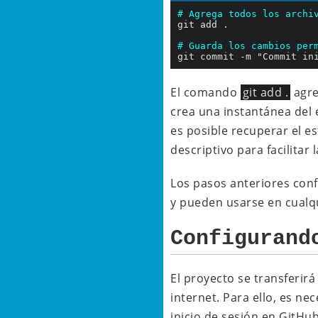
# Agrega todos los archi
git add .

# Guarda los cambios per
El comando
git add .
agre
crea una instantánea del
es posible recuperar el e
descriptivo para facilitar 
Los pasos anteriores conf
y pueden usarse en cualqui
Configurand
El proyecto se transferir
internet. Para ello, es n
inicio de sesión en GitHu