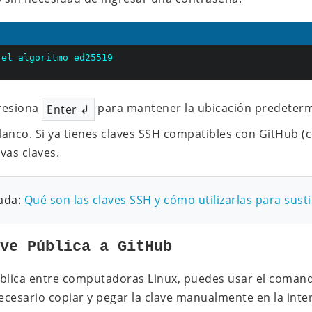
 el algoritmo ed25519
resiona
para mantener la ubicación predeter
Enter ↲
anco. Si ya tienes claves SSH compatibles con GitHub (
vas claves.
ada:
Qué son las claves SSH y cómo utilizarlas para sust
ave Pública a GitHub
 pública entre computadoras Linux, puedes usar el coma
cesario copiar y pegar la clave manualmente en la interf