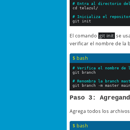
# Entra al directorio de
cd telazul/

# Inicializa el reposito
El comando
git init
se usa
verificar el nombre de la
$ bash
# Verifica el nombre de 
git branch

# Renombra la branch mas
Paso 3: Agregan
Agrega todos los archivos
$ bash