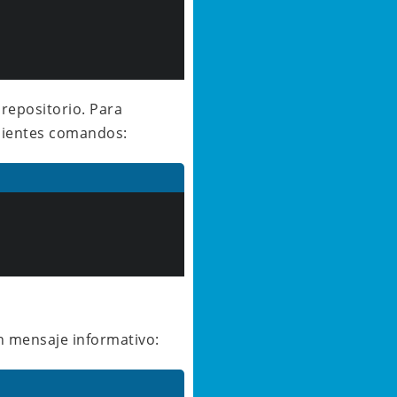
 repositorio. Para
guientes comandos:
un mensaje informativo: