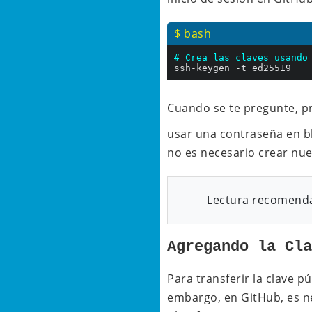
$ bash
# Crea las claves usando
ssh-keygen -t ed25519
Cuando se te pregunte, p
usar una contraseña en bl
no es necesario crear nue
Lectura recomend
Agregando la Cl
Para transferir la clave
embargo, en GitHub, es ne