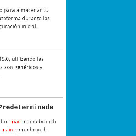
io para almacenar tu
lataforma durante las
uración inicial.
.0, utilizando las
os son genéricos y
.
Predeterminada
mbre
main
como branch
e
main
como branch