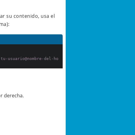
ar su contenido, usa el
ma):
 tu-usuario@nombre-del-ho
or derecha.