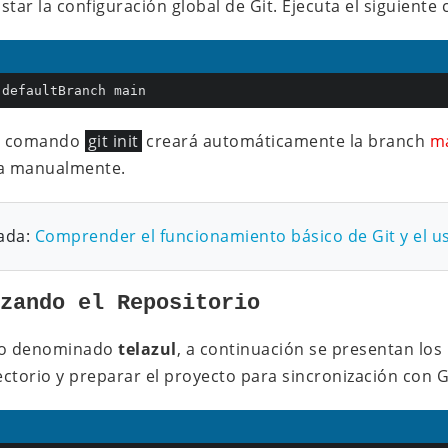
ustar la configuración global de Git. Ejecuta el siguient
.defaultBranch main
el comando
git init
creará automáticamente la branch
m
a manualmente.
ada:
Comprender el funcionamiento básico de Git y el u
izando el Repositorio
to denominado
telazul
, a continuación se presentan los
rectorio y preparar el proyecto para sincronización con 