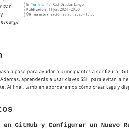
En
Terminal
Por Rudi Drusian Lange
nizar
Publicado el
11 jun. 2024 - 20:50
 y
Última actualización
26 abr. 2025 - 15:50
descarga
n
 paso a paso para ayudar a principiantes a configurar Gi
 Además, aprenderás a usar claves SSH para evitar la ne
. Al final, también abordaremos cómo crear tags y disp
tos
a en GitHub y Configurar un Nuevo R