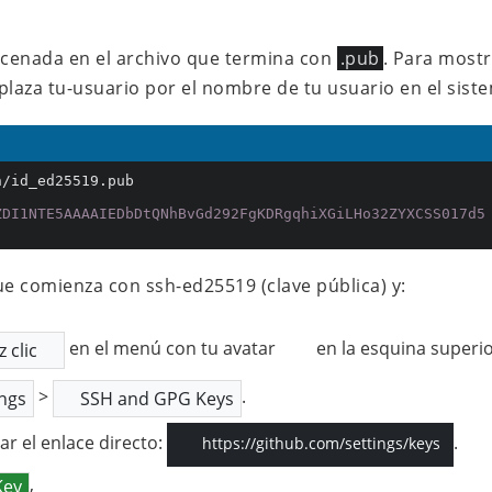
acenada en el archivo que termina con
.pub
. Para mostr
aza tu-usuario por el nombre de tu usuario en el siste
/id_ed25519.pub

ZDI1NTE5AAAAIEDbDtQNhBvGd292FgKDRgqhiXGiLHo32ZYXCSS017d5
ue comienza con ssh-ed25519 (clave pública) y:
en el menú con tu avatar
en la esquina superi
z clic
>
.
ings
SSH and GPG Keys
r el enlace directo:
.
https://github.com/settings/keys
,
Key