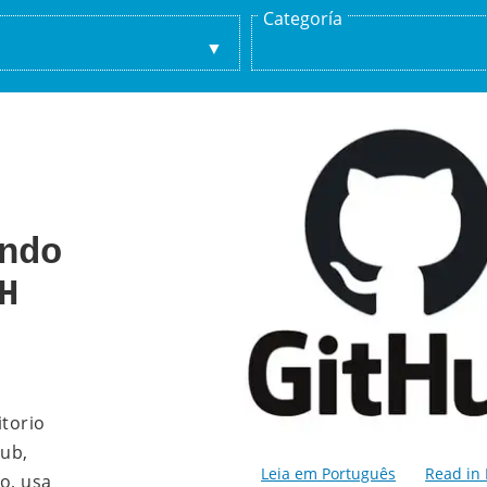
Categoría
ndo
H
itorio
Hub,
Leia em Português
Read in 
o, usa