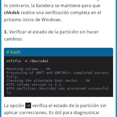
lo contrario, la bandera se mantiene para que
chkdsk
realice una verificación completa en el
próximo inicio de Windows.
3.
Verificar el estado de la partición sin hacer
cambios:
# bash
ntfsfix -n /dev/sda1

Mounting volume... OK

Processing of $MFT and $MFTMirr completed success
fully.

Checking the alternate boot sector... OK

NTFS volume version is 3.1.

NTFS partition /dev/sda1 was processed successful
ly.
La opción
-n
verifica el estado de la partición sin
aplicar correcciones. Es útil para diagnosticar