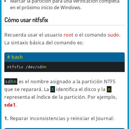
Marcar la partición para una verificación completa
en el próximo inicio de Windows.
Cómo usar ntfsfix
Recuerda usar el usuario
root
o el comando
sudo
.
La sintaxis básica del comando es:
# bash
ntfsfix /dev/sd
X
n
sd
X
n
es el nombre asignado a la partición NTFS
que se reparará. La
X
identifica el disco y la
n
representa el índice de la partición. Por ejemplo,
sda1
.
1.
Reparar inconsistencias y reiniciar el Journal: