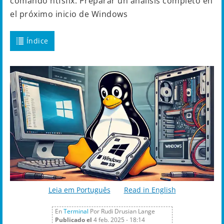
comando ntfsfix. Preparar un análisis completo en
el próximo inicio de Windows
Índice
Leia em Português
Read in English
En
Terminal
Por Rudi Drusian Lange
Publicado el
4 feb. 2025 - 18:14