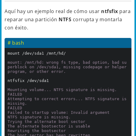
Aquí hay un ejemplo real de cómo usar
ntfsfix
para
reparar una partición
NTFS
corrupta y montarla
con éxito.
# bash
mount /dev/sda1 /mnt/hd/

mount: /mnt/hd: wrong fs type, bad option, bad su
perblock on /dev/sda1, missing codepage or helper 
program, or other error.
ntfsfix /dev/sda1

Mounting volume... NTFS signature is missing.

FAILED

Attempting to correct errors... NTFS signature is 
missing.

FAILED

Failed to startup volume: Invalid argument

NTFS signature is missing.

Trying the alternate boot sector

The alternate bootsector is usable

Rewriting the bootsector

The boot sector has been rewritten
