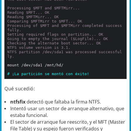
Processing $MFT and $MFTMirr...

Reading $MFT... OK

Reading $MFTMirr... OK

Comparing $MFTMirr to $MFT... OK

Processing of $MFT and $MFTMirr completed success
fully.

Setting required flags on partition... OK

Going to empty the journal ($LogFile)... OK

Checking the alternate boot sector... OK

NTFS volume version is 3.1.

NTFS partition /dev/sda1 was processed successful
ly.
mount /dev/sda1 /mnt/hd/

# ¡La partición se montó con éxito!
Qué sucedió:
ntfsfix
detectó que faltaba la firma NTFS.
Intentó usar un sector de arranque alternativo, que
estaba funcional.
El sector de arranque fue reescrito, y el MFT (Master
File Table) y su espejo fueron verificados y